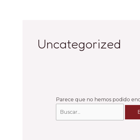
Ir
Buscar
al
por:
contenido
Uncategorized
Parece que no hemos podido enc